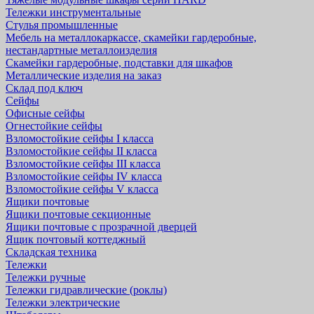
Тележки инструментальные
Стулья промышленные
Мебель на металлокаркассе, скамейки гардеробные,
нестандартные металлоизделия
Скамейки гардеробные, подставки для шкафов
Металлические изделия на заказ
Склад под ключ
Сейфы
Офисные сейфы
Огнестойкие сейфы
Взломостойкие сейфы I класса
Взломостойкие сейфы II класса
Взломостойкие сейфы III класса
Взломостойкие сейфы IV класса
Взломостойкие сейфы V класса
Ящики почтовые
Ящики почтовые секционные
Ящики почтовые с прозрачной дверцей
Ящик почтовый коттеджный
Складская техника
Тележки
Тележки ручные
Тележки гидравлические (роклы)
Тележки электрические