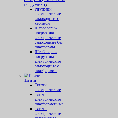
погрузчики)
Ричтраки
электрические
самоходные с
кабиной
Штабелеры-
погрузчики
электрические
самоходные без
платформы
Штабелеры-
погрузчики
электрические
самоходные с
платформой
Тягачи
Тягачи
электрические
Тягачи
электрические
платформенные
Тягачи
электрические