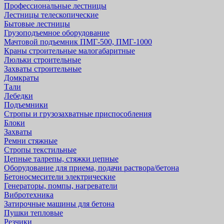
Профессиональные лестницы
Лестницы телескопические
Бытовые лестницы
Грузоподъемное оборудование
Мачтовой подъемник ПМГ-500, ПМГ-1000
Краны строительные малогабаритные
Люльки строительные
Захваты строительные
Домкраты
Тали
Лебедки
Подъемники
Стропы и грузозахватные приспособления
Блоки
Захваты
Ремни стяжные
Стропы текстильные
Цепные талрепы, стяжки цепные
Оборудование для приема, подачи раствора/бетона
Бетоносмесители электрические
Генераторы, помпы, нагреватели
Вибротехника
Затирочные машины для бетона
Пушки тепловые
Резчики