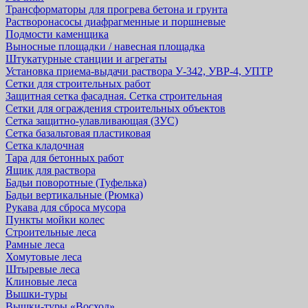
Трансформаторы для прогрева бетона и грунта
Растворонасосы диафрагменные и поршневые
Подмости каменщика
Выносные площадки / навесная площадка
Штукатурные станции и агрегаты
Установка приема-выдачи раствора У-342, УВР-4, УПТР
Сетки для строительных работ
Защитная cетка фасадная. Сетка строительная
Сетки для ограждения строительных объектов
Сетка защитно-улавливающая (ЗУС)
Сетка базальтовая пластиковая
Сетка кладочная
Тара для бетонных работ
Ящик для раствора
Бадьи поворотные (Туфелька)
Бадьи вертикальные (Рюмка)
Рукава для сброса мусора
Пункты мойки колес
Строительные леса
Рамные леса
Хомутовые леса
Штыревые леса
Клиновые леса
Вышки-туры
Вышки-туры «Восход»