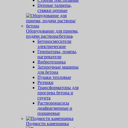
Стропы текстильные
Цепные талрепы,
стяжки цепные
Оборудование для приема,
подачи раствора/бетона
Бетоносмесители
электрические
Генераторы, помпы,
нагреватели
Вибротехника
Затирочные машины
для бетона
Пушки тепловые
Резчики
Трансформаторы для
прогрева бетона и
грунта
Растворонасосы
диафрагменные и
поршневые
Подмости каменщика