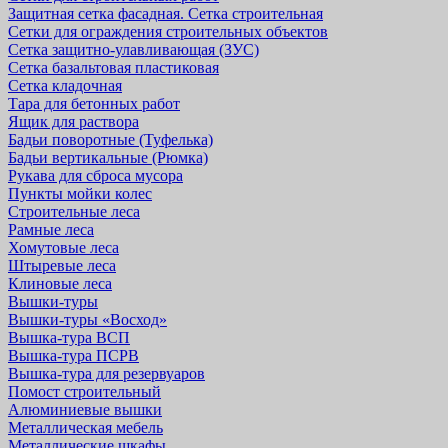
Защитная cетка фасадная. Сетка строительная
Сетки для ограждения строительных объектов
Сетка защитно-улавливающая (ЗУС)
Сетка базальтовая пластиковая
Сетка кладочная
Тара для бетонных работ
Ящик для раствора
Бадьи поворотные (Туфелька)
Бадьи вертикальные (Рюмка)
Рукава для сброса мусора
Пункты мойки колес
Строительные леса
Рамные леса
Хомутовые леса
Штыревые леса
Клиновые леса
Вышки-туры
Вышки-туры «Восход»
Вышка-тура ВСП
Вышка-тура ПСРВ
Вышка-тура для резервуаров
Помост строительный
Алюминиевые вышки
Металлическая мебель
Металлические шкафы