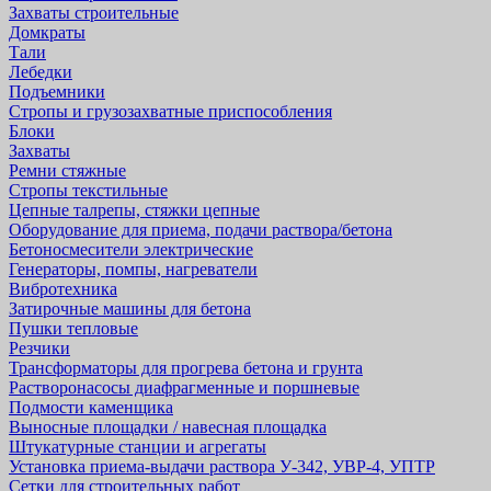
Захваты строительные
Домкраты
Тали
Лебедки
Подъемники
Стропы и грузозахватные приспособления
Блоки
Захваты
Ремни стяжные
Стропы текстильные
Цепные талрепы, стяжки цепные
Оборудование для приема, подачи раствора/бетона
Бетоносмесители электрические
Генераторы, помпы, нагреватели
Вибротехника
Затирочные машины для бетона
Пушки тепловые
Резчики
Трансформаторы для прогрева бетона и грунта
Растворонасосы диафрагменные и поршневые
Подмости каменщика
Выносные площадки / навесная площадка
Штукатурные станции и агрегаты
Установка приема-выдачи раствора У-342, УВР-4, УПТР
Сетки для строительных работ