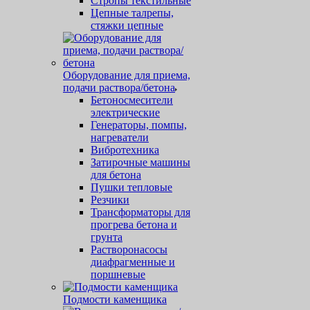
Стропы текстильные
Цепные талрепы,
стяжки цепные
Оборудование для приема,
подачи раствора/бетона
Бетоносмесители
электрические
Генераторы, помпы,
нагреватели
Вибротехника
Затирочные машины
для бетона
Пушки тепловые
Резчики
Трансформаторы для
прогрева бетона и
грунта
Растворонасосы
диафрагменные и
поршневые
Подмости каменщика