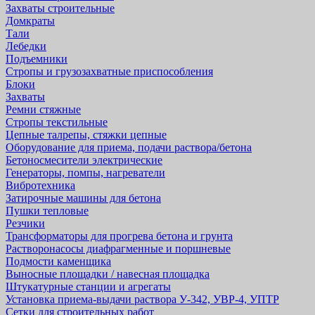
Захваты строительные
Домкраты
Тали
Лебедки
Подъемники
Стропы и грузозахватные приспособления
Блоки
Захваты
Ремни стяжные
Стропы текстильные
Цепные талрепы, стяжки цепные
Оборудование для приема, подачи раствора/бетона
Бетоносмесители электрические
Генераторы, помпы, нагреватели
Вибротехника
Затирочные машины для бетона
Пушки тепловые
Резчики
Трансформаторы для прогрева бетона и грунта
Растворонасосы диафрагменные и поршневые
Подмости каменщика
Выносные площадки / навесная площадка
Штукатурные станции и агрегаты
Установка приема-выдачи раствора У-342, УВР-4, УПТР
Сетки для строительных работ