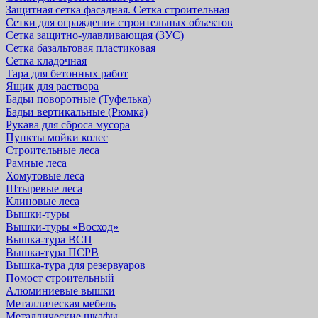
Защитная cетка фасадная. Сетка строительная
Сетки для ограждения строительных объектов
Сетка защитно-улавливающая (ЗУС)
Сетка базальтовая пластиковая
Сетка кладочная
Тара для бетонных работ
Ящик для раствора
Бадьи поворотные (Туфелька)
Бадьи вертикальные (Рюмка)
Рукава для сброса мусора
Пункты мойки колес
Строительные леса
Рамные леса
Хомутовые леса
Штыревые леса
Клиновые леса
Вышки-туры
Вышки-туры «Восход»
Вышка-тура ВСП
Вышка-тура ПСРВ
Вышка-тура для резервуаров
Помост строительный
Алюминиевые вышки
Металлическая мебель
Металлические шкафы